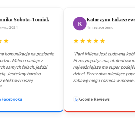
miak
Katarzyna Łukaszewska
K
4 miesiące temu
★★★★★
★
ziomie
"Pani Milena jest cudowną kobietą.
"Pa
z
Przesympatyczna, utalentowana, co
pod
dzi
najważniejsze ma super podejście do
jes
dzieci. Przez dwa miesiące poprzez
wsz
zabawę mega różnica w mowie 3 latka."
efe
G
Google Reviews
f