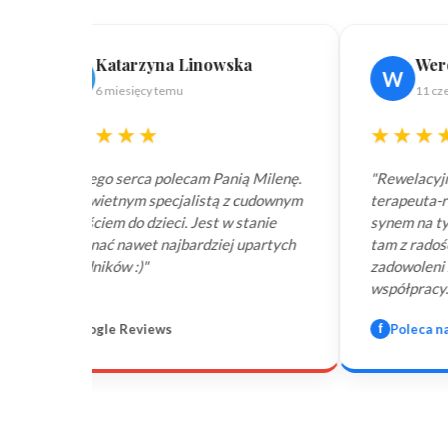
rzyna Linowska
Weronika Sobota-To
W
ęcy temu
11 czerwca 2024
★★
★★★★★
rca polecam Panią Milenę.
"Rewelacyjna komunikacja na po
m specjalistą z cudownym
terapeuta-rodzic. Milena nadaje 
 dzieci. Jest w stanie
synem na tych samych falach, jeź
wet najbardziej upartych
tam z radością. Jesteśmy bardzo
)"
zadowoleni z efektów naszej
współpracy."
views
f
Poleca na Facebooku