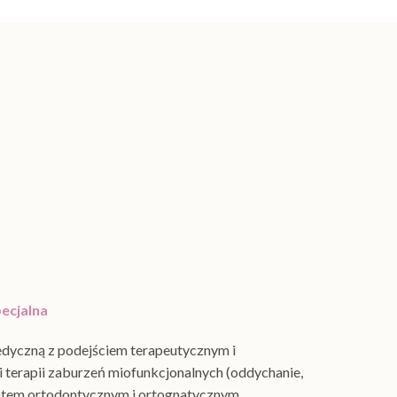
ecjalna
edyczną z podejściem terapeutycznym i
i terapii zaburzeń miofunkcjonalnych (oddychanie,
entem ortodontycznym i ortognatycznym.