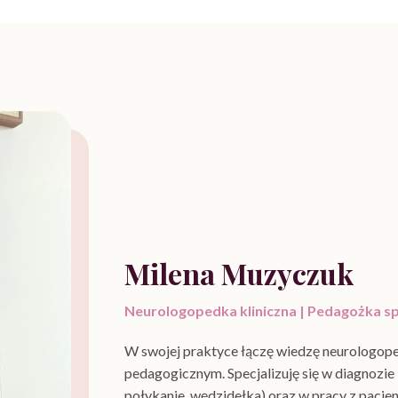
Milena Muzyczuk
Neurologopedka kliniczna | Pedagożka sp
W swojej praktyce łączę wiedzę neurologop
pedagogicznym. Specjalizuję się w diagnozie 
połykanie, wędzidełka) oraz w pracy z pacj