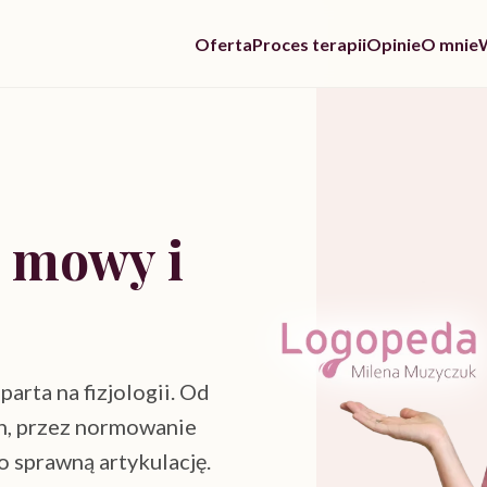
Oferta
Proces terapii
Opinie
O mnie
, mowy i
arta na fizjologii. Od
h, przez normowanie
o sprawną artykulację.