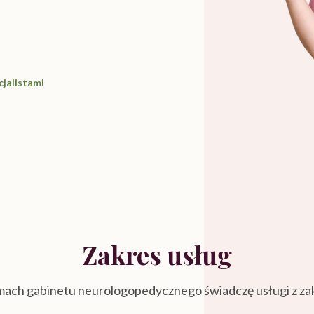
cjalistami
Zakres usług
ach gabinetu neurologopedycznego świadczę usługi z za